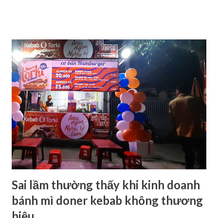
chọn để kinh doanh. Thế nhưng khi kinh doanh bánh mì
kebab thì có những rủi ro nào trong việc lựa chọn địa điểm
kinh doanh đây? >>> Xem thêm: Bánh mì kebab Torki - món
ăn đang "lên ngôi" trên thị trường Việt Nam Tầm quan trọng
của việc lựa chọn địa điểm kinh doanh bánh mì kebab Khi
quyết định kinh doanh bánh mì kebab thì một trong những
việc đầu tiên mà bạn bắt buộc phải thực hiện đó là lựa chọn
địa điểm kinh doanh cho phù hợp. Trong lĩnh vực kinh
doanh ẩm thực nói chung và kinh doanh thức ăn đường phố
nói riêng, địa điểm kinh doanh đóng vai trò vô cùng quan
trọng và sẽ quyết định doanh thu và phân khúc khách hàng
của bạn. The...
Sai lầm thường thấy khi kinh doanh
bánh mì doner kebab không thương
hiệu