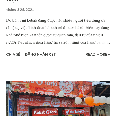
tháng 8 25, 2021
Do bánh mì kebab đang được rất nhiều người tiêu dùng ưa
chuộng, việc kinh doanh bánh mì doner kebab hiện nay đang
khá phổ biến và nhận được sự quan tâm, đầu tư của nhiều
người. Tuy nhiên giữa hằng hà sa số những cửa hàng bánh
mì kebab vỉa hè mở ra rất nhiều, không phải ai cũng kinh
CHIA SẺ
ĐĂNG NHẬN XÉT
READ MORE »
doanh thuận lợi. Vậy lý do là gì và cách cải thiện chúng ra
sao? >>> Xem thêm: Kinh nghiệm giúp bạn kinh doanh
nhượng quyền Kebab Torki hiệu quả Kinh doanh bánh mì
kebab không thương hiệu bất lợi thế nào Cho dù là cùng
kinh doanh một lĩnh vực, một sản phẩm bánh mì kebab cũng
sẽ có kẻ thành, người bại bởi cách tận dụng cơ hội của mỗi
chủ doanh nghiệp là khác nhau. Có những xe đẩy, cửa hàng
bánh mì kebab bán rất chạy nhưng không phải tất cả đều
như vậy. Trong thực tế vẫn có rất nhiều đơn vị làm ăn không