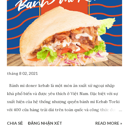
tháng 8 02, 2021
Bánh mì doner kebab là một món ăn xuất xứ ngoại nhập
khá phổ biến và được yêu thích ở Việt Nam. Đặc biệt với sự
xuất hiện của hệ thống nhượng quyền bánh mì Kebab Torki
với 400 cửa hàng trải dài trên toàn quốc và công thức được
Việt hóa cho phù hợp với khẩu vị Việt Nam, bánh mì doner
CHIA SẺ
ĐĂNG NHẬN XÉT
READ MORE »
kebab ngày càng thêm được ưa chuộng và được nhiều người