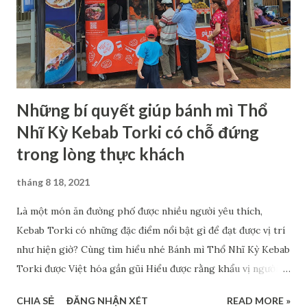
thuận lợi. Và những sai lầm thường mắc phải của những đơn
vị ấy là: Không có một thương hiệu bánh mì kebab khiến
người tiêu dùng tin tưởng, yên tâm khi sử dụng. Không có
chiến thuật bán hàng t...
Những bí quyết giúp bánh mì Thổ
Nhĩ Kỳ Kebab Torki có chỗ đứng
trong lòng thực khách
tháng 8 18, 2021
Là một món ăn đường phố được nhiều người yêu thích,
Kebab Torki có những đặc điểm nổi bật gì để đạt được vị trí
như hiện giờ? Cùng tìm hiểu nhé Bánh mì Thổ Nhĩ Kỳ Kebab
Torki được Việt hóa gần gũi Hiểu được rằng khẩu vị người
Việt Nam rất khác với khẩu vị châu Âu, bánh mì Kebab Torki
CHIA SẺ
ĐĂNG NHẬN XÉT
READ MORE »