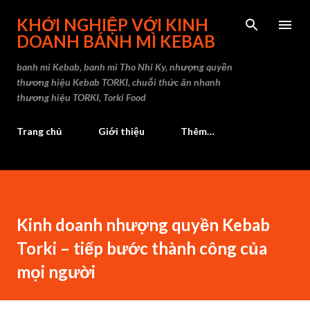
Chuyển đến nội dung chính
KHỞI NGHIỆP VỚI KINH
DOANH BÁNH MÌ KEBAB
banh mi Kebab, banh mi Tho Nhi Ky, nhượng quyền
thương hiệu Kebab TORKI, chuỗi thức ăn nhanh
thương hiệu TORKI, Torki Food
Trang chủ
Giới thiệu
Thêm…
Kinh doanh nhượng quyền Kebab
Torki – tiếp bước thành công của
mọi người