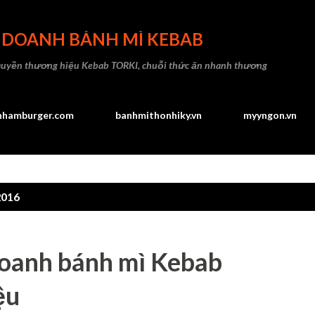
Chuyển đến nội dung chính
H DOANH BÁNH MÌ KEBAB
quyền thương hiệu Kebab TORKI, chuỗi thức ăn nhanh thương
hhamburger.com
banhmithonhiky.vn
myyngon.vn
2016
 doanh bánh mì Kebab
ệu