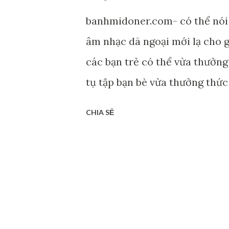
liệu nhập cao nên cùng mức gi
banhmidoner.com- có thể nói
chưa...
âm nhạc dã ngoại mới lạ cho gi
các bạn trẻ có thể vừa thưởng 
tụ tập bạn bè vừa thưởng thức
xem những hình ảnh đặc biệt c
CHIA SẺ
Fest 2016 mùa thứ 3 này: