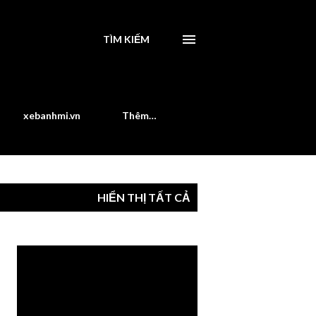
TÌM KIẾM
xebanhmi.vn
Thêm…
HIỂN THỊ TẤT CẢ