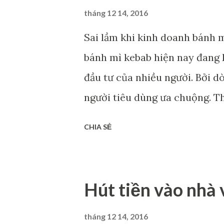
n
tháng 12 14, 2016
g
Sai lầm khi kinh doanh bánh 
bánh mì kebab hiện nay đang 
đầu tư của nhiều người. Bởi 
người tiêu dùng ưa chuộng. Th
cũng kinh doanh thuận lợi, k
CHIA SẺ
cũng ăn khách. Vậy lý do là gì
sai lầm khi kinh doanh bánh 
một lĩnh vực cũng sẽ có kẻ thà
Hút tiền vào nhà 
cách tận dụng cơ hội của mỗi 
kinh doanh bánh mì kebab cũn
tháng 12 14, 2016