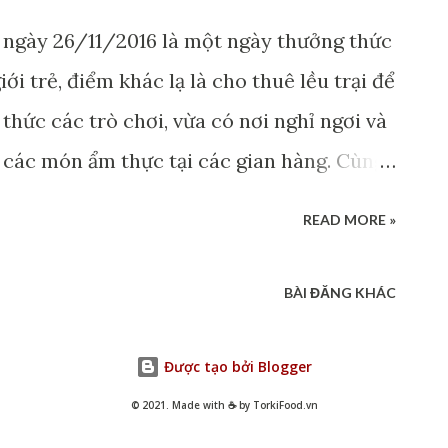
á bán nhưng lợi nhuận mà bạn thu về lại
 ngày 26/11/2016 là một ngày thưởng thức
ới trẻ, điểm khác lạ là cho thuê lều trại để
thức các trò chơi, vừa có nơi nghỉ ngơi và
 các món ẩm thực tại các gian hàng. Cùng
ủa gian hàng Kebab Torki tại Yan Beat
READ MORE »
BÀI ĐĂNG KHÁC
Được tạo bởi Blogger
© 2021. Made with ☕ by TorkiFood.vn