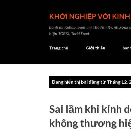
KHỞI NGHIỆP VỚI KIN
banh mi Kebab, banh mi Tho Nhi Ky, nhượng 
hiệu TORKI, Torki Food
Trang chủ
Giới thiệu
ban
B
Đang hiển thị bài đăng từ Tháng 12, 
à
i
Sai lầm khi kinh
đ
không thương hi
ă