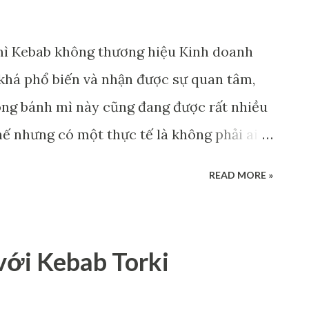
mì Kebab không thương hiệu Kinh doanh
khá phổ biến và nhận được sự quan tâm,
dòng bánh mì này cũng đang được rất nhiều
ế nhưng có một thực tế là không phải ai
hông phải cửa hàng bánh mì kebab nào
READ MORE »
 và cách cải thiện chúng ra sao? 1. Những
mì Kebab Làm kinh doanh, cho dù là cùng
nh, người bại. Bởi hướng đi của mỗi người,
với Kebab Torki
chủ doanh nghiệp là khác nhau. Với việc
g vậy. Bạn đừng chỉ nhìn vào một vài chiếc