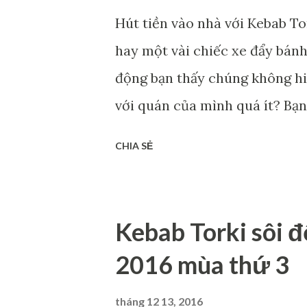
xe đẩy, một vài cửa hàng bán
Hút tiền vào nhà với Kebab T
như vậy. Trong thực tế vẫn có 
hay một vài chiếc xe đẩy bán
Và những sai lầm thường mắ
động bạn thấy chúng không hi
có một thương hiệu bánh khiến
với quán của mình quá ít? Bạ
khuyên cho bạn là hãy thử tha
CHIA SẺ
mô hình nhượng quyền Kebab T
mì kebab của bạn như thế nà
của bạn gặp rất nhiều khó khă
Kebab Torki sôi 
lớn? · Bạn nhận được phản h
2016 mùa thứ 3
được chuẩn, chưa được tươi n
bánh mì khác? · Có ít ngườ
tháng 12 13, 2016