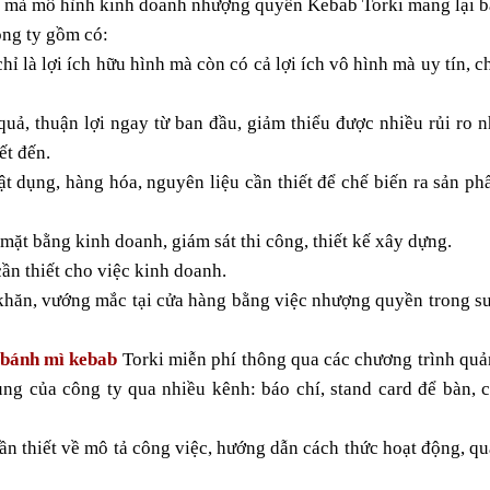
ớn mà mô hình kinh doanh nhượng quyền Kebab Torki mang lại b
ông ty gồm có:
ỉ là lợi ích hữu hình mà còn có cả lợi ích vô hình mà uy tín, ch
quả, thuận lợi ngay từ ban đầu, giảm thiểu được nhiều rủi ro n
ết đến.
ật dụng, hàng hóa, nguyên liệu cần thiết để chế biến ra sản ph
 mặt bằng kinh doanh, giám sát thi công, thiết kế xây dựng.
cần thiết cho việc kinh doanh.
 khăn, vướng mắc tại cửa hàng bằng việc nhượng quyền trong su
bánh mì kebab
 Torki miễn phí thông qua các chương trình quả
ung của công ty qua nhiều kênh: báo chí, stand card để bàn, c
 cần thiết về mô tả công việc, hướng dẫn cách thức hoạt động, qu