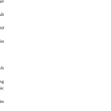
ạn 
ất 
hờ 
ẩm 
ốt 
ng 
ác 
ản 