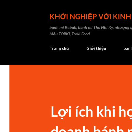
KHỞI NGHIỆP VỚI KIN
banh mi Kebab, banh mi Tho Nhi Ky, nhượng 
hiệu TORKI, Torki Food
Trang chủ
Giới thiệu
ban
Lợi ích khi 
doanh bánh m