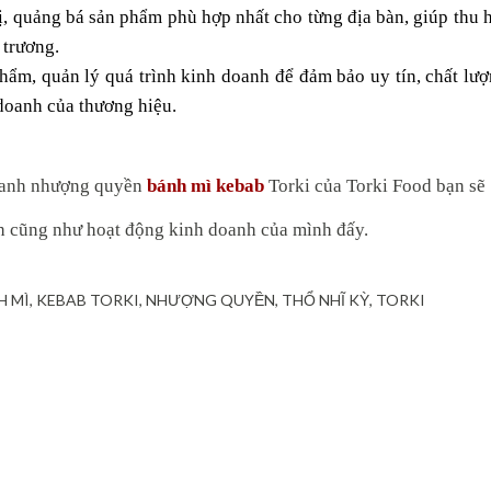
hị, quảng bá sản phẩm phù hợp nhất cho từng địa bàn, giúp thu h
 trương.
ẩm, quản lý quá trình kinh doanh để đảm bảo uy tín, chất lượ
 doanh của thương hiệu.
doanh nhượng quyền 
bánh mì kebab
 Torki của Torki Food bạn sẽ 
nh cũng như hoạt động kinh doanh của mình đấy.
H MÌ
KEBAB TORKI
NHƯỢNG QUYỀN
THỔ NHĨ KỲ
TORKI