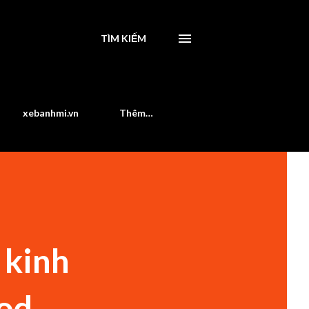
TÌM KIẾM
xebanhmi.vn
Thêm…
 kinh
ood