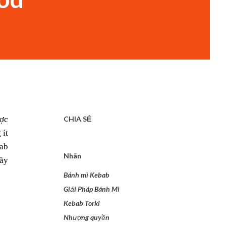
ợc 
CHIA SẺ
ít 
ab 
Nhãn
ãy 
Bánh mì Kebab
Giải Pháp Bánh Mì
Kebab Torki
Nhượng quyền