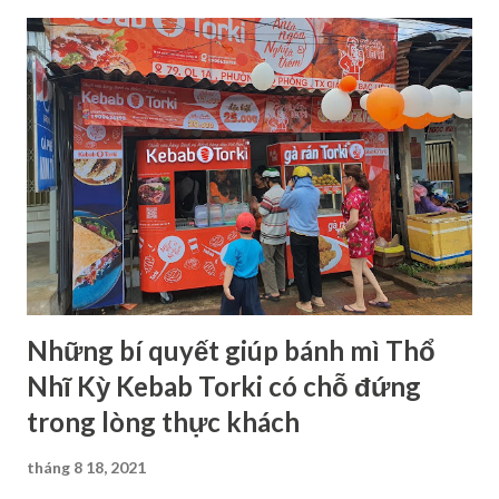
kebab không thương hiệu bất lợi thế nào Cho dù là cùng
kinh doanh một lĩnh vực, một sản phẩm bánh mì kebab cũng
sẽ có kẻ thành, người bại bởi cách tận dụng cơ hội của mỗi
chủ doanh nghiệp là khác nhau. Có những xe đẩy, cửa hàng
bánh mì kebab bán rất chạy nhưng không phải tất cả đều
như vậy. Trong thực tế vẫn có rất nhiều đơn vị làm ăn không
thuận lợi. Và những sai lầm thường mắc phải của những đơn
vị ấy là: Không có một thương hiệu bánh mì kebab khiến
người tiêu dùng tin tưởng, yên tâm khi sử dụng. Không có
chiến thuật bán hàng t...
Những bí quyết giúp bánh mì Thổ
Nhĩ Kỳ Kebab Torki có chỗ đứng
trong lòng thực khách
tháng 8 18, 2021