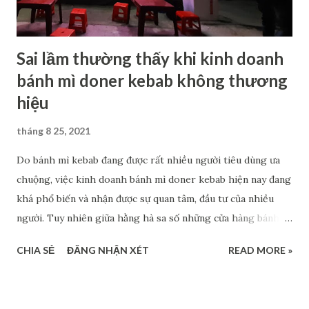
trọng và sẽ quyết định doanh thu và phân khúc khách hàng
của bạn. The...
Sai lầm thường thấy khi kinh doanh
bánh mì doner kebab không thương
hiệu
tháng 8 25, 2021
Do bánh mì kebab đang được rất nhiều người tiêu dùng ưa
chuộng, việc kinh doanh bánh mì doner kebab hiện nay đang
khá phổ biến và nhận được sự quan tâm, đầu tư của nhiều
người. Tuy nhiên giữa hằng hà sa số những cửa hàng bánh
mì kebab vỉa hè mở ra rất nhiều, không phải ai cũng kinh
CHIA SẺ
ĐĂNG NHẬN XÉT
READ MORE »
doanh thuận lợi. Vậy lý do là gì và cách cải thiện chúng ra
sao? >>> Xem thêm: Kinh nghiệm giúp bạn kinh doanh
nhượng quyền Kebab Torki hiệu quả Kinh doanh bánh mì