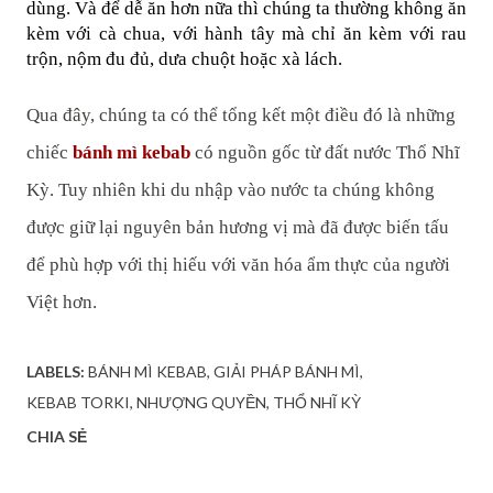
dùng. Và để dễ ăn hơn nữa thì chúng ta thường không ăn 
kèm với cà chua, với hành tây mà chỉ ăn kèm với rau 
trộn, nộm đu đủ, dưa chuột hoặc xà lách.
Qua đây, chúng ta có thể tổng kết một điều đó là những 
chiếc 
bánh mì kebab
 có nguồn gốc từ đất nước Thổ Nhĩ 
Kỳ. Tuy nhiên khi du nhập vào nước ta chúng không 
được giữ lại nguyên bản hương vị mà đã được biến tấu 
để phù hợp với thị hiếu với văn hóa ẩm thực của người 
Việt hơn.
LABELS:
BÁNH MÌ KEBAB
GIẢI PHÁP BÁNH MÌ
KEBAB TORKI
NHƯỢNG QUYỀN
THỔ NHĨ KỲ
CHIA SẺ