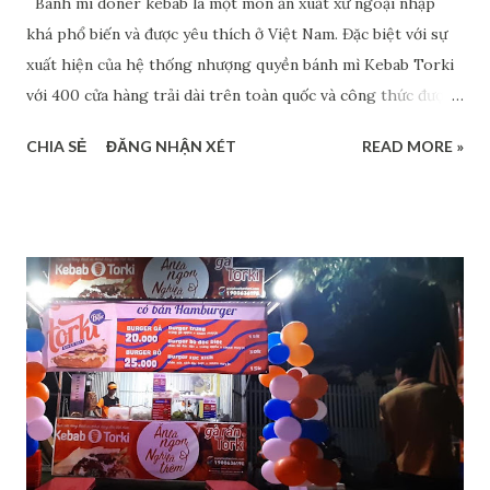
Bánh mì doner kebab là một món ăn xuất xứ ngoại nhập
khá phổ biến và được yêu thích ở Việt Nam. Đặc biệt với sự
xuất hiện của hệ thống nhượng quyền bánh mì Kebab Torki
với 400 cửa hàng trải dài trên toàn quốc và công thức được
Việt hóa cho phù hợp với khẩu vị Việt Nam, bánh mì doner
CHIA SẺ
ĐĂNG NHẬN XÉT
READ MORE »
kebab ngày càng thêm được ưa chuộng và được nhiều người
chọn để kinh doanh. Thế nhưng khi kinh doanh bánh mì
kebab thì có những rủi ro nào trong việc lựa chọn địa điểm
kinh doanh đây? >>> Xem thêm: Bánh mì kebab Torki - món
ăn đang "lên ngôi" trên thị trường Việt Nam Tầm quan trọng
của việc lựa chọn địa điểm kinh doanh bánh mì kebab Khi
quyết định kinh doanh bánh mì kebab thì một trong những
việc đầu tiên mà bạn bắt buộc phải thực hiện đó là lựa chọn
địa điểm kinh doanh cho phù hợp. Trong lĩnh vực kinh
doanh ẩm thực nói chung và kinh doanh thức ăn đường phố
nói riêng, địa điểm kinh doanh đóng vai trò vô cùng quan