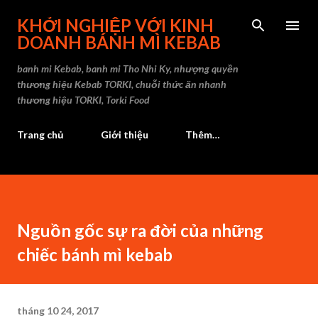
Chuyển đến nội dung chính
KHỞI NGHIỆP VỚI KINH
DOANH BÁNH MÌ KEBAB
banh mi Kebab, banh mi Tho Nhi Ky, nhượng quyền
thương hiệu Kebab TORKI, chuỗi thức ăn nhanh
thương hiệu TORKI, Torki Food
Trang chủ
Giới thiệu
Thêm…
Nguồn gốc sự ra đời của những
chiếc bánh mì kebab
tháng 10 24, 2017